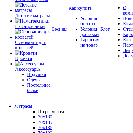
О
Как купить
комп
Детские матрасы
Условия
Ново
оплаты
Кома
Наматрасники
Бренды
Условия
Блог
Отз
доставки
Карь
Гарантия
Конт
Основания для
на товар
Пар
кроватей
Лиц
Док
Кровати
Аксессуары
Подушки
Одеяла
Постельное
белье
Матрасы
По размерам
70x180
70x185
70x186
70x190