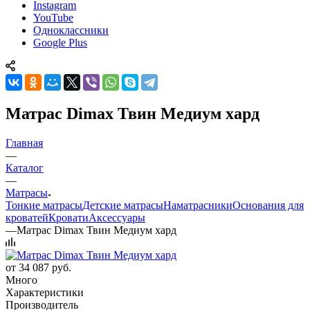
Instagram
YouTube
Одноклассники
Google Plus
Матрас Dimax Твин Медиум хард
Главная
—
Каталог
—
Матрасы
Тонкие матрасы
Детские матрасы
Наматрасники
Основания для
кроватей
Кровати
Аксессуары
—
Матрас Dimax Твин Медиум хард
от
34 087 руб.
Много
Характеристики
Производитель