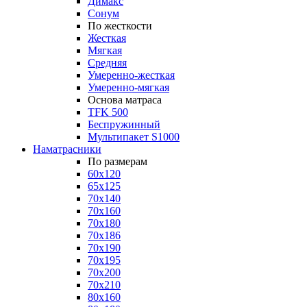
Димакс
Сонум
По жесткости
Жесткая
Мягкая
Средняя
Умеренно-жесткая
Умеренно-мягкая
Основа матраса
TFK 500
Беспружинный
Мультипакет S1000
Наматрасники
По размерам
60x120
65x125
70x140
70x160
70x180
70x186
70x190
70x195
70x200
70x210
80x160