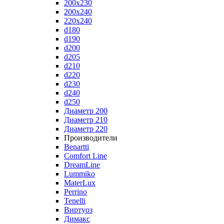
200x230
200x240
220x240
d180
d190
d200
d205
d210
d220
d230
d240
d250
Диаметр 200
Диаметр 210
Диаметр 220
Производители
Benartti
Comfort Line
DreamLine
Lummiko
MaterLux
Perrino
Tenelli
Виртуоз
Димакс