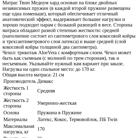
Матрас Твин Медиум хард основан на блоке двойных
независимых пружин (в каждой второй пружине размещена
еще одна поменьше), который обеспечивает отличный
анатомический эффект, выдерживает большие нагрузки и
хорошо подходит парам с большой разницей в весе. Стороны
матраса обладают разной степенью жесткости: средней
(наполнение состоит из сантиметрового слоя кокосовой койры
и трехсантиметрового слоя латекса) и выше средней (слой
кокосовой койры толщиной два сантиметра).
Чехол: трикотаж AloeVera с комфортным слоем. Чехол может
быть как съемным (с молнией по трем сторонам), так и
несъемным. Указывайте нужный вам вариант при заказе.
Нагрузка на одно спальное место: до 170 кг.
Общая высота матраса: 21 см
Производитель
Димакс
Жесткость 1
Средняя
стороны
Жесткость 2
Умеренно-жесткая
стороны
Основа
Пружина в Пружине
Материалы
Латекс, Кокос, Термовойлок, ПБ Twin
Максимальная
170
нагрузка, кг