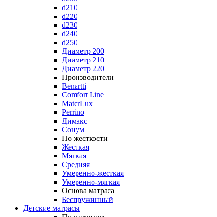
d210
d220
d230
d240
d250
Диаметр 200
Диаметр 210
Диаметр 220
Производители
Benartti
Comfort Line
MaterLux
Perrino
Димакс
Сонум
По жесткости
Жесткая
Мягкая
Средняя
Умеренно-жесткая
Умеренно-мягкая
Основа матраса
Беспружинный
Детские матрасы
По размерам