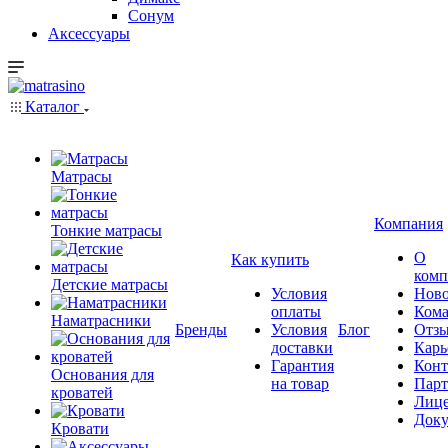
Сонум
Аксессуары
Каталог
Матрасы
Компания
Тонкие матрасы
О
Как купить
комп
Детские матрасы
Условия
Ново
оплаты
Кома
Наматрасники
Бренды
Условия
Блог
Отз
доставки
Карь
Гарантия
Конт
Основания для
на товар
Пар
кроватей
Лиц
Док
Кровати