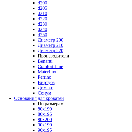
d200
d205
d210
d220
d230
d240
d250
Диаметр 200
Диаметр 210
Диаметр 220
Производители
Benartti
Comfort Line
MaterLux
Perrino
Виртуоз
Димакс
Сонум
Основания для кроватей
По размерам
80x190
80x195
80x200
90x190
90x195