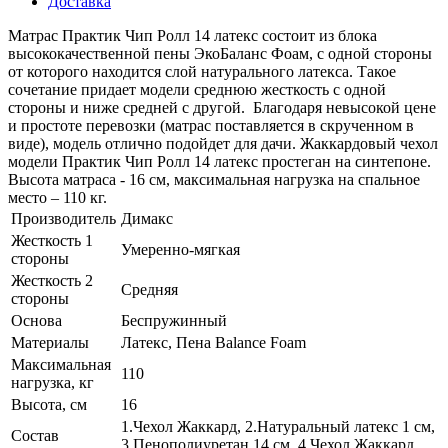
Доставка
Матрас Практик Чип Ролл 14 латекс состоит из блока
высококачественной пены ЭкоБаланс Фоам, с одной стороны
от которого находится слой натурального латекса. Такое
сочетание придает модели среднюю жесткость с одной
стороны и ниже средней с другой. Благодаря невысокой цене
и простоте перевозки (матрас поставляется в скрученном в
виде), модель отлично подойдет для дачи. Жаккардовый чехол
модели Практик Чип Ролл 14 латекс простеган на синтепоне.
Высота матраса - 16 см, максимальная нагрузка на спальное
место – 110 кг.
Производитель
Димакс
Жесткость 1
Умеренно-мягкая
стороны
Жесткость 2
Средняя
стороны
Основа
Беспружинный
Материалы
Латекс, Пена Balance Foam
Максимальная
110
нагрузка, кг
Высота, см
16
1.Чехол Жаккард, 2.Натуральный латекс 1 см,
Состав
3.Пенополиуретан 14 см, 4.Чехол Жаккард