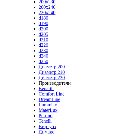
200x230
200x240
220x240
d180
d190
d200
d205
d210
d220
d230
d240
d250
Диаметр 200
Диаметр 210
Диаметр 220
Производители
Benartti
Comfort Line
DreamLine
Lummiko
MaterLux
Perrino
Tenelli
Виртуоз
Димакс