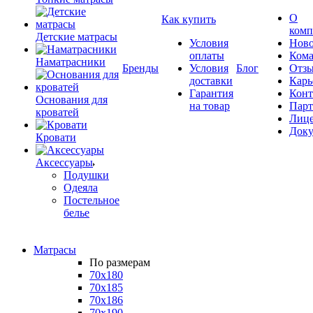
О
Как купить
комп
Детские матрасы
Условия
Ново
оплаты
Кома
Наматрасники
Бренды
Условия
Блог
Отз
доставки
Карь
Гарантия
Конт
Основания для
на товар
Пар
кроватей
Лиц
Док
Кровати
Аксессуары
Подушки
Одеяла
Постельное
белье
Матрасы
По размерам
70x180
70x185
70x186
70x190