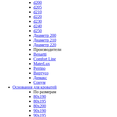
d200
d205
d210
d220
d230
d240
d250
Диаметр 200
Диаметр 210
Диаметр 220
Производители
Benartti
Comfort Line
MaterLux
Perrino
Виртуоз
Димакс
Сонум
Основания для кроватей
По размерам
80x190
80x195
80x200
90x190
90x195