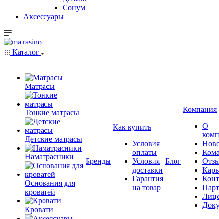
Сонум
Аксессуары
Каталог
Матрасы
Компания
Тонкие матрасы
О
Как купить
комп
Детские матрасы
Условия
Ново
оплаты
Кома
Наматрасники
Бренды
Условия
Блог
Отз
доставки
Карь
Гарантия
Конт
Основания для
на товар
Пар
кроватей
Лиц
Док
Кровати