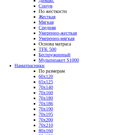
Димакс
Сонум
По жесткости
Жесткая
Мягкая
Средняя
Умеренно-жесткая
Умеренно-мягкая
Основа матраса
TFK 500
Беспружинный
Мультипакет S1000
Наматрасники
По размерам
60x120
65x125
70x140
70x160
70x180
70x186
70x190
70x195
70x200
70x210
80x160