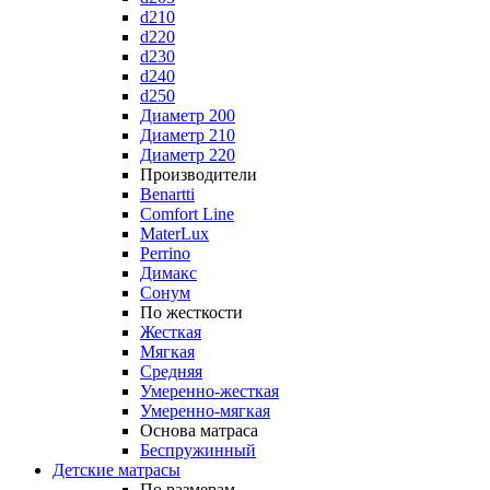
d210
d220
d230
d240
d250
Диаметр 200
Диаметр 210
Диаметр 220
Производители
Benartti
Comfort Line
MaterLux
Perrino
Димакс
Сонум
По жесткости
Жесткая
Мягкая
Средняя
Умеренно-жесткая
Умеренно-мягкая
Основа матраса
Беспружинный
Детские матрасы
По размерам