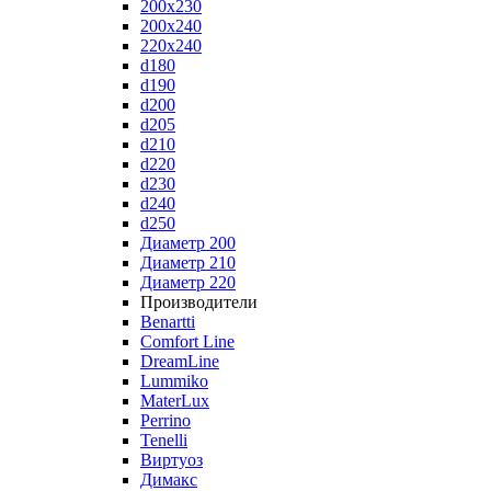
200x230
200x240
220x240
d180
d190
d200
d205
d210
d220
d230
d240
d250
Диаметр 200
Диаметр 210
Диаметр 220
Производители
Benartti
Comfort Line
DreamLine
Lummiko
MaterLux
Perrino
Tenelli
Виртуоз
Димакс