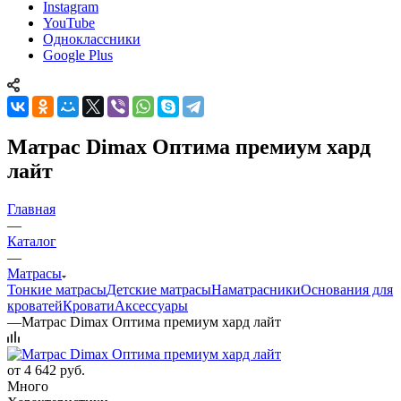
Instagram
YouTube
Одноклассники
Google Plus
Матрас Dimax Оптима премиум хард
лайт
Главная
—
Каталог
—
Матрасы
Тонкие матрасы
Детские матрасы
Наматрасники
Основания для
кроватей
Кровати
Аксессуары
—
Матрас Dimax Оптима премиум хард лайт
от
4 642 руб.
Много