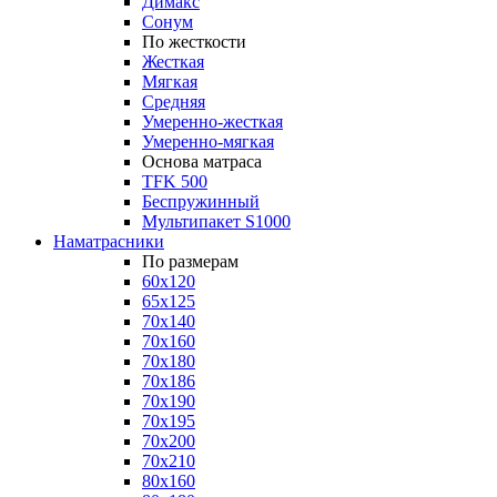
Димакс
Сонум
По жесткости
Жесткая
Мягкая
Средняя
Умеренно-жесткая
Умеренно-мягкая
Основа матраса
TFK 500
Беспружинный
Мультипакет S1000
Наматрасники
По размерам
60x120
65x125
70x140
70x160
70x180
70x186
70x190
70x195
70x200
70x210
80x160