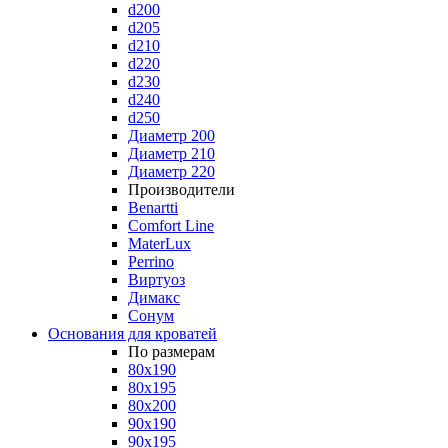
d200
d205
d210
d220
d230
d240
d250
Диаметр 200
Диаметр 210
Диаметр 220
Производители
Benartti
Comfort Line
MaterLux
Perrino
Виртуоз
Димакс
Сонум
Основания для кроватей
По размерам
80x190
80x195
80x200
90x190
90x195