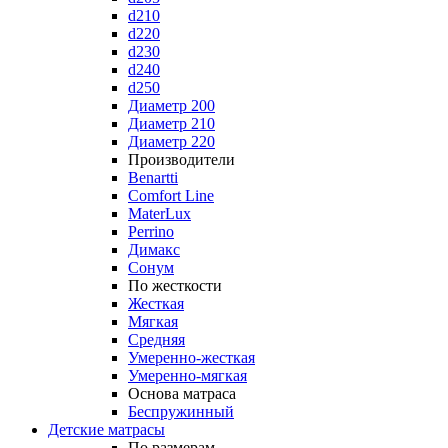
d210
d220
d230
d240
d250
Диаметр 200
Диаметр 210
Диаметр 220
Производители
Benartti
Comfort Line
MaterLux
Perrino
Димакс
Сонум
По жесткости
Жесткая
Мягкая
Средняя
Умеренно-жесткая
Умеренно-мягкая
Основа матраса
Беспружинный
Детские матрасы
По размерам