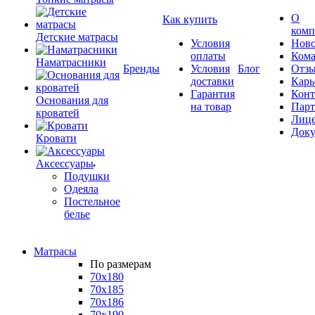
О
Как купить
комп
Детские матрасы
Условия
Ново
оплаты
Кома
Наматрасники
Бренды
Условия
Блог
Отз
доставки
Карь
Гарантия
Конт
Основания для
на товар
Пар
кроватей
Лиц
Док
Кровати
Аксессуары
Подушки
Одеяла
Постельное
белье
Матрасы
По размерам
70x180
70x185
70x186
70x190