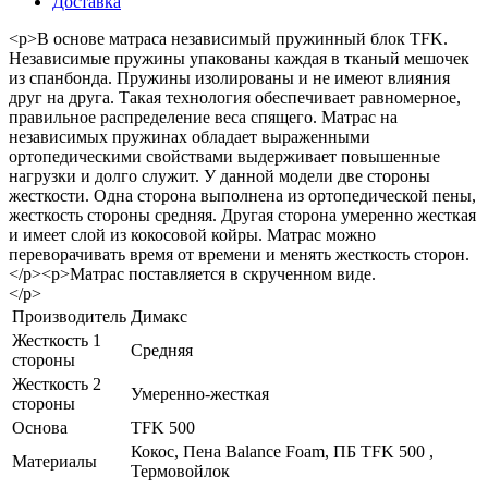
Доставка
<p>В основе матраса независимый пружинный блок TFK.
Независимые пружины упакованы каждая в тканый мешочек
из спанбонда. Пружины изолированы и не имеют влияния
друг на друга. Такая технология обеспечивает равномерное,
правильное распределение веса спящего. Матрас на
независимых пружинах обладает выраженными
ортопедическими свойствами выдерживает повышенные
нагрузки и долго служит. У данной модели две стороны
жесткости. Одна сторона выполнена из ортопедической пены,
жесткость стороны средняя. Другая сторона умеренно жесткая
и имеет слой из кокосовой койры. Матрас можно
переворачивать время от времени и менять жесткость сторон.
</p><p>Матрас поставляется в скрученном виде.
</p>
Производитель
Димакс
Жесткость 1
Средняя
стороны
Жесткость 2
Умеренно-жесткая
стороны
Основа
TFK 500
Кокос, Пена Balance Foam, ПБ TFK 500 ,
Материалы
Термовойлок