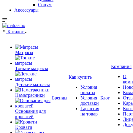
Сонум
Аксессуары
Каталог
Матрасы
Компания
Тонкие матрасы
О
Как купить
комп
Детские матрасы
Условия
Ново
оплаты
Кома
Наматрасники
Бренды
Условия
Блог
Отз
доставки
Карь
Гарантия
Конт
Основания для
на товар
Пар
кроватей
Лиц
Док
Кровати