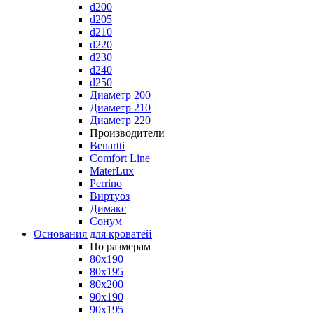
d200
d205
d210
d220
d230
d240
d250
Диаметр 200
Диаметр 210
Диаметр 220
Производители
Benartti
Comfort Line
MaterLux
Perrino
Виртуоз
Димакс
Сонум
Основания для кроватей
По размерам
80x190
80x195
80x200
90x190
90x195