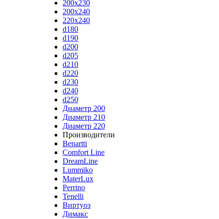
200x230
200x240
220x240
d180
d190
d200
d205
d210
d220
d230
d240
d250
Диаметр 200
Диаметр 210
Диаметр 220
Производители
Benartti
Comfort Line
DreamLine
Lummiko
MaterLux
Perrino
Tenelli
Виртуоз
Димакс