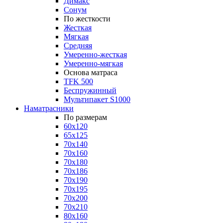
Димакс
Сонум
По жесткости
Жесткая
Мягкая
Средняя
Умеренно-жесткая
Умеренно-мягкая
Основа матраса
TFK 500
Беспружинный
Мультипакет S1000
Наматрасники
По размерам
60x120
65x125
70x140
70x160
70x180
70x186
70x190
70x195
70x200
70x210
80x160