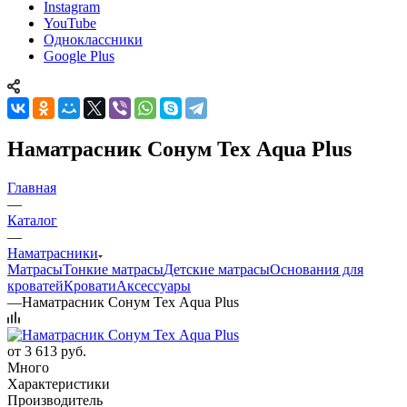
Instagram
YouTube
Одноклассники
Google Plus
Наматрасник Сонум Tex Aqua Plus
Главная
—
Каталог
—
Наматрасники
Матрасы
Тонкие матрасы
Детские матрасы
Основания для
кроватей
Кровати
Аксессуары
—
Наматрасник Сонум Tex Aqua Plus
от
3 613 руб.
Много
Характеристики
Производитель