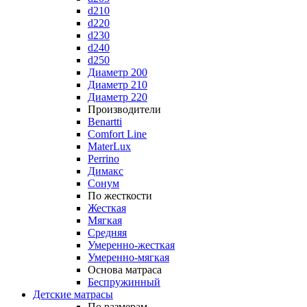
d210
d220
d230
d240
d250
Диаметр 200
Диаметр 210
Диаметр 220
Производители
Benartti
Comfort Line
MaterLux
Perrino
Димакс
Сонум
По жесткости
Жесткая
Мягкая
Средняя
Умеренно-жесткая
Умеренно-мягкая
Основа матраса
Беспружинный
Детские матрасы
По размерам