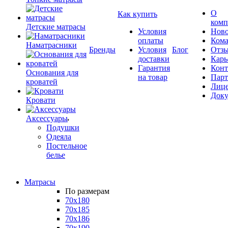
О
Как купить
комп
Детские матрасы
Условия
Ново
оплаты
Кома
Наматрасники
Бренды
Условия
Блог
Отз
доставки
Карь
Гарантия
Конт
Основания для
на товар
Пар
кроватей
Лиц
Док
Кровати
Аксессуары
Подушки
Одеяла
Постельное
белье
Матрасы
По размерам
70x180
70x185
70x186
70x190