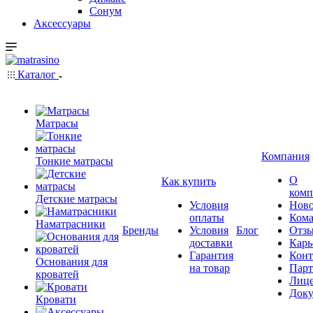
Сонум
Аксессуары
Каталог
Матрасы
Компания
Тонкие матрасы
О
Как купить
комп
Детские матрасы
Условия
Ново
оплаты
Кома
Наматрасники
Бренды
Условия
Блог
Отз
доставки
Карь
Гарантия
Конт
Основания для
на товар
Пар
кроватей
Лиц
Док
Кровати