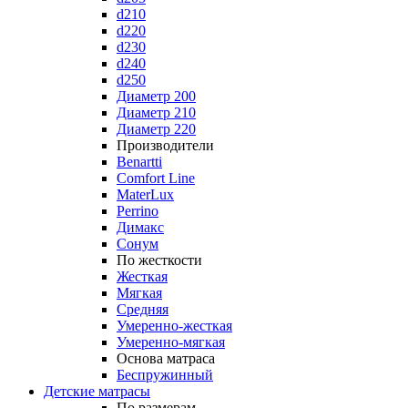
d210
d220
d230
d240
d250
Диаметр 200
Диаметр 210
Диаметр 220
Производители
Benartti
Comfort Line
MaterLux
Perrino
Димакс
Сонум
По жесткости
Жесткая
Мягкая
Средняя
Умеренно-жесткая
Умеренно-мягкая
Основа матраса
Беспружинный
Детские матрасы
По размерам