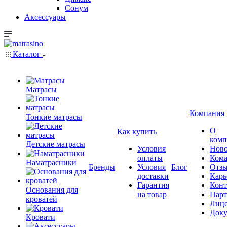
Сонум
Аксессуары
Каталог
Матрасы
Компания
Тонкие матрасы
О
Как купить
комп
Детские матрасы
Условия
Ново
оплаты
Кома
Наматрасники
Бренды
Условия
Блог
Отз
доставки
Карь
Гарантия
Конт
Основания для
на товар
Пар
кроватей
Лиц
Док
Кровати