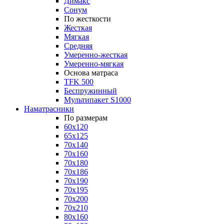
Димакс
Сонум
По жесткости
Жесткая
Мягкая
Средняя
Умеренно-жесткая
Умеренно-мягкая
Основа матраса
TFK 500
Беспружинный
Мультипакет S1000
Наматрасники
По размерам
60x120
65x125
70x140
70x160
70x180
70x186
70x190
70x195
70x200
70x210
80x160