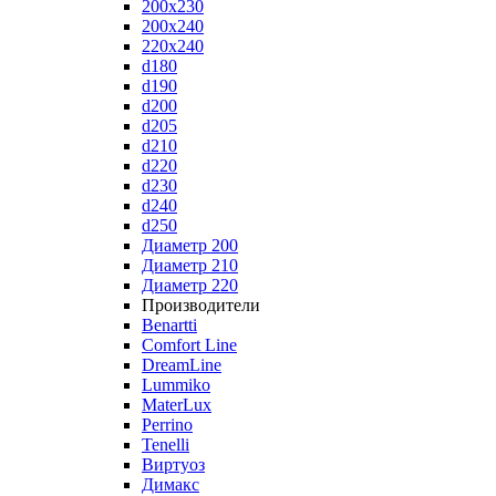
200x230
200x240
220x240
d180
d190
d200
d205
d210
d220
d230
d240
d250
Диаметр 200
Диаметр 210
Диаметр 220
Производители
Benartti
Comfort Line
DreamLine
Lummiko
MaterLux
Perrino
Tenelli
Виртуоз
Димакс