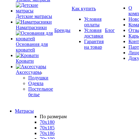
О
Как купить
комп
Детские матрасы
Условия
Ново
оплаты
Кома
Наматрасники
Бренды
Условия
Блог
Отз
доставки
Карь
Гарантия
Конт
Основания для
на товар
Пар
кроватей
Лиц
Док
Кровати
Аксессуары
Подушки
Одеяла
Постельное
белье
Матрасы
По размерам
70x180
70x185
70x186
70x190