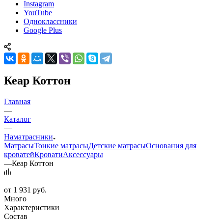
Instagram
YouTube
Одноклассники
Google Plus
Кеар Коттон
Главная
—
Каталог
—
Наматрасники
Матрасы
Тонкие матрасы
Детские матрасы
Основания для
кроватей
Кровати
Аксессуары
—
Кеар Коттон
от
1 931 руб.
Много
Характеристики
Состав