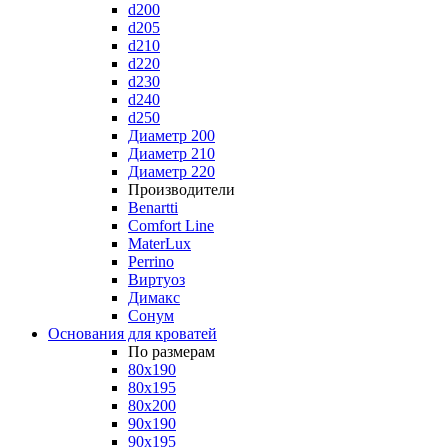
d200
d205
d210
d220
d230
d240
d250
Диаметр 200
Диаметр 210
Диаметр 220
Производители
Benartti
Comfort Line
MaterLux
Perrino
Виртуоз
Димакс
Сонум
Основания для кроватей
По размерам
80x190
80x195
80x200
90x190
90x195