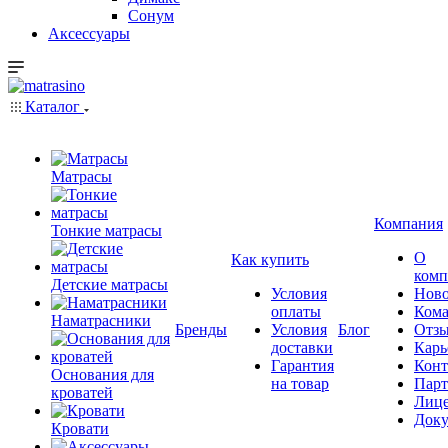
Сонум
Аксессуары
Каталог
Матрасы
Компания
Тонкие матрасы
О
Как купить
комп
Детские матрасы
Условия
Ново
оплаты
Кома
Наматрасники
Бренды
Условия
Блог
Отз
доставки
Карь
Гарантия
Конт
Основания для
на товар
Пар
кроватей
Лиц
Док
Кровати