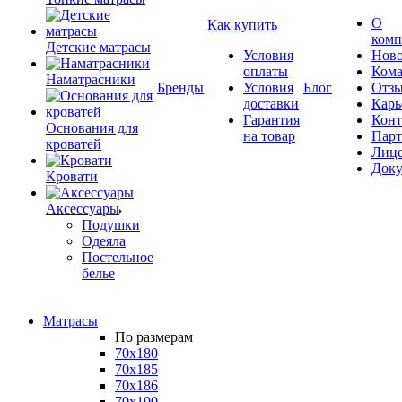
О
Как купить
комп
Детские матрасы
Условия
Ново
оплаты
Кома
Наматрасники
Бренды
Условия
Блог
Отз
доставки
Карь
Гарантия
Конт
Основания для
на товар
Пар
кроватей
Лиц
Док
Кровати
Аксессуары
Подушки
Одеяла
Постельное
белье
Матрасы
По размерам
70x180
70x185
70x186
70x190