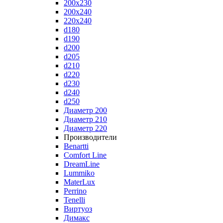
200x230
200x240
220x240
d180
d190
d200
d205
d210
d220
d230
d240
d250
Диаметр 200
Диаметр 210
Диаметр 220
Производители
Benartti
Comfort Line
DreamLine
Lummiko
MaterLux
Perrino
Tenelli
Виртуоз
Димакс