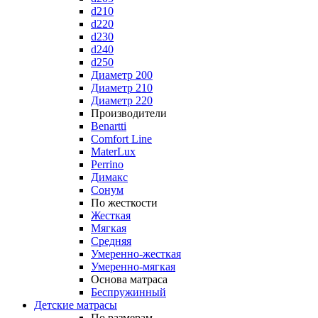
d210
d220
d230
d240
d250
Диаметр 200
Диаметр 210
Диаметр 220
Производители
Benartti
Comfort Line
MaterLux
Perrino
Димакс
Сонум
По жесткости
Жесткая
Мягкая
Средняя
Умеренно-жесткая
Умеренно-мягкая
Основа матраса
Беспружинный
Детские матрасы
По размерам