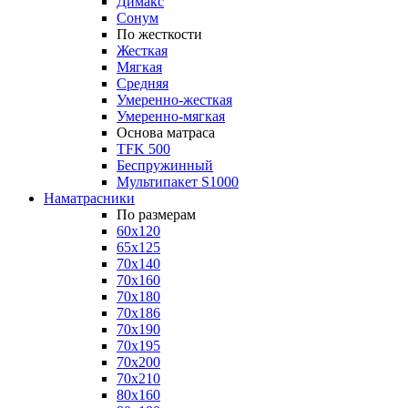
Димакс
Сонум
По жесткости
Жесткая
Мягкая
Средняя
Умеренно-жесткая
Умеренно-мягкая
Основа матраса
TFK 500
Беспружинный
Мультипакет S1000
Наматрасники
По размерам
60x120
65x125
70x140
70x160
70x180
70x186
70x190
70x195
70x200
70x210
80x160