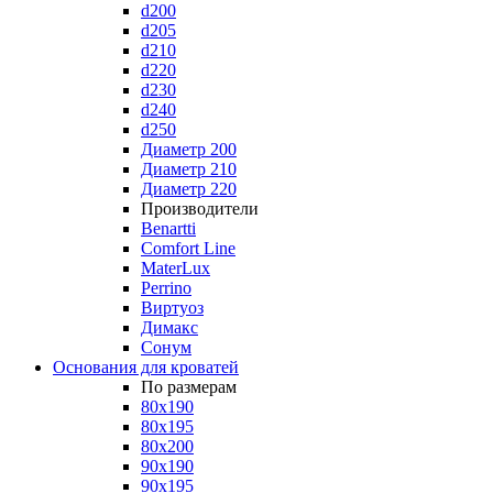
d200
d205
d210
d220
d230
d240
d250
Диаметр 200
Диаметр 210
Диаметр 220
Производители
Benartti
Comfort Line
MaterLux
Perrino
Виртуоз
Димакс
Сонум
Основания для кроватей
По размерам
80x190
80x195
80x200
90x190
90x195