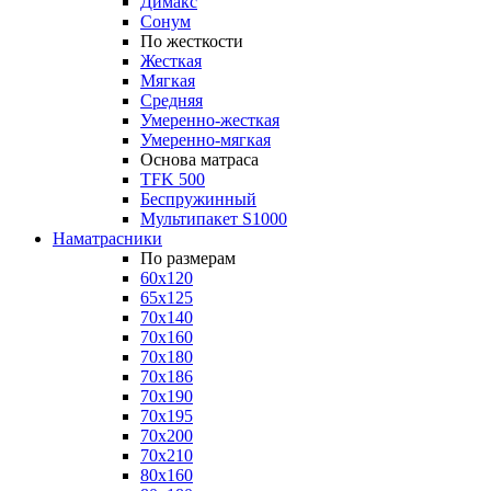
Димакс
Сонум
По жесткости
Жесткая
Мягкая
Средняя
Умеренно-жесткая
Умеренно-мягкая
Основа матраса
TFK 500
Беспружинный
Мультипакет S1000
Наматрасники
По размерам
60x120
65x125
70x140
70x160
70x180
70x186
70x190
70x195
70x200
70x210
80x160