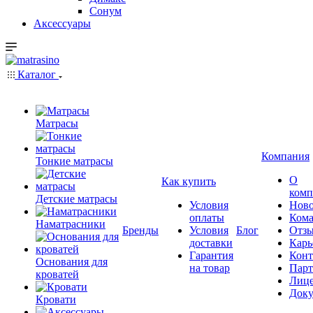
Сонум
Аксессуары
Каталог
Матрасы
Компания
Тонкие матрасы
О
Как купить
комп
Детские матрасы
Условия
Ново
оплаты
Кома
Наматрасники
Бренды
Условия
Блог
Отз
доставки
Карь
Гарантия
Конт
Основания для
на товар
Пар
кроватей
Лиц
Док
Кровати