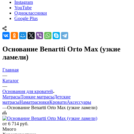
Instagram
YouTube
Одноклассники
Google Plus
Основание Benartti Orto Max (узкие
ламели)
Главная
—
Каталог
—
Основания для кроватей
Матрасы
Тонкие матрасы
Детские
матрасы
Наматрасники
Кровати
Аксессуары
—
Основание Benartti Orto Max (узкие ламели)
от
6 714 руб.
Много