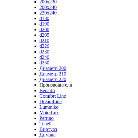
200x230
200x240
220x240
d180
d190
d200
d205
d210
d220
d230
d240
d250
Диаметр 200
Диаметр 210
Диаметр 220
Производители
Benartti
Comfort Line
DreamLine
Lummiko
MaterLux
Perrino
Tenelli
Виртуоз
Димакс