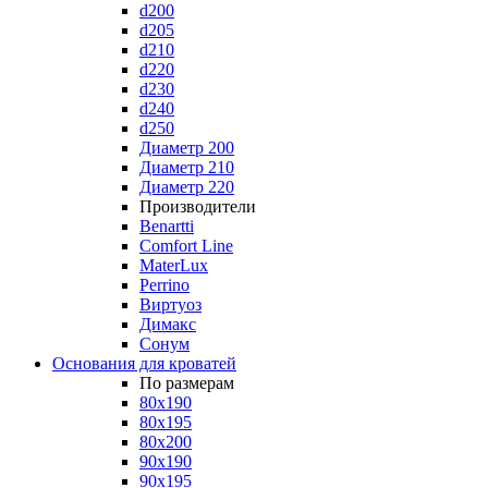
d200
d205
d210
d220
d230
d240
d250
Диаметр 200
Диаметр 210
Диаметр 220
Производители
Benartti
Comfort Line
MaterLux
Perrino
Виртуоз
Димакс
Сонум
Основания для кроватей
По размерам
80x190
80x195
80x200
90x190
90x195