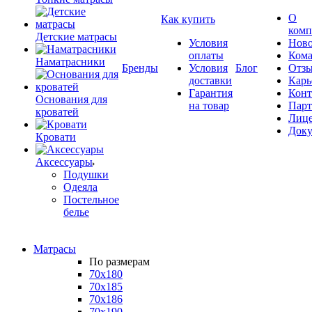
О
Как купить
комп
Детские матрасы
Условия
Ново
оплаты
Кома
Наматрасники
Бренды
Условия
Блог
Отз
доставки
Карь
Гарантия
Конт
Основания для
на товар
Пар
кроватей
Лиц
Док
Кровати
Аксессуары
Подушки
Одеяла
Постельное
белье
Матрасы
По размерам
70x180
70x185
70x186
70x190