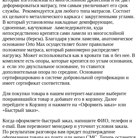
деформироваться матрасу, тем самым увеличивает его срок
службы. Рекомендуется для любого типа матрасов. Состоит
их цельного металлического каркаса с закругленными углами.
В который установлены накладные демпфирующие,
сдвоенные, каучуковые ламеледержатели, куда
непосредственно крепятся сами ламели из многослойной
древесины (береза). Благодаря узким ламелям, анатомическое
основание Orto Max осуществляет более правильное
положение матраса, который равномерно распределяет
нагрузку. Может использоваться как в кровати так и без нее. В
комплекте есть опоры, которые крепятся по углам основания,
а если это двухспальное основание, то ставится
дополнительная опора по середине. Основание
сертифицировано в системе добровольной сертификации и
имеет сертификат соответствия.
Для покупки товара в нашем интернет-магазине выберите
понравившийся товар и добавьте его в корзину. Далее
перейдите в Корзину и нажмите на «Оформить заказ» или
«Быстрый заказ».
Когда оформляете быстрый заказ, напишите ФИО, телефон и
e-mail. Вам перезвонит менеджер и уточнит условия заказа.
По результатам разговора вам придет подтверждение
оформления товара на почту или через СМС. Теперь останется