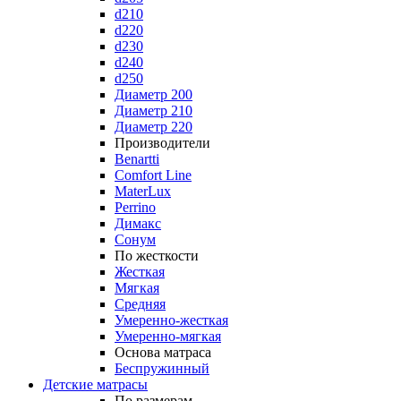
d210
d220
d230
d240
d250
Диаметр 200
Диаметр 210
Диаметр 220
Производители
Benartti
Comfort Line
MaterLux
Perrino
Димакс
Сонум
По жесткости
Жесткая
Мягкая
Средняя
Умеренно-жесткая
Умеренно-мягкая
Основа матраса
Беспружинный
Детские матрасы
По размерам