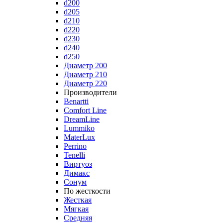
d200
d205
d210
d220
d230
d240
d250
Диаметр 200
Диаметр 210
Диаметр 220
Производители
Benartti
Comfort Line
DreamLine
Lummiko
MaterLux
Perrino
Tenelli
Виртуоз
Димакс
Сонум
По жесткости
Жесткая
Мягкая
Средняя