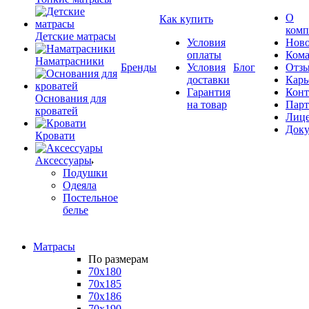
О
Как купить
комп
Детские матрасы
Условия
Ново
оплаты
Кома
Наматрасники
Бренды
Условия
Блог
Отз
доставки
Карь
Гарантия
Конт
Основания для
на товар
Пар
кроватей
Лиц
Док
Кровати
Аксессуары
Подушки
Одеяла
Постельное
белье
Матрасы
По размерам
70x180
70x185
70x186
70x190