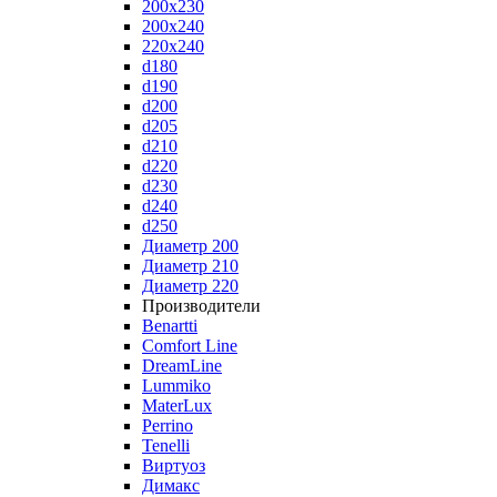
200x230
200x240
220x240
d180
d190
d200
d205
d210
d220
d230
d240
d250
Диаметр 200
Диаметр 210
Диаметр 220
Производители
Benartti
Comfort Line
DreamLine
Lummiko
MaterLux
Perrino
Tenelli
Виртуоз
Димакс