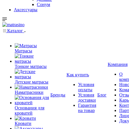
Сонум
Аксессуары
Каталог
Матрасы
Компания
Тонкие матрасы
О
Как купить
комп
Детские матрасы
Условия
Ново
оплаты
Кома
Наматрасники
Бренды
Условия
Блог
Отз
доставки
Карь
Гарантия
Конт
Основания для
на товар
Пар
кроватей
Лиц
Док
Кровати