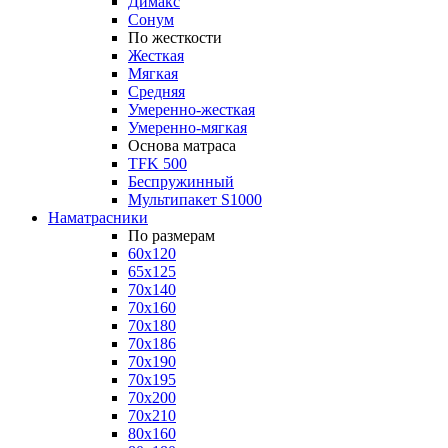
Димакс
Сонум
По жесткости
Жесткая
Мягкая
Средняя
Умеренно-жесткая
Умеренно-мягкая
Основа матраса
TFK 500
Беспружинный
Мультипакет S1000
Наматрасники
По размерам
60x120
65x125
70x140
70x160
70x180
70x186
70x190
70x195
70x200
70x210
80x160