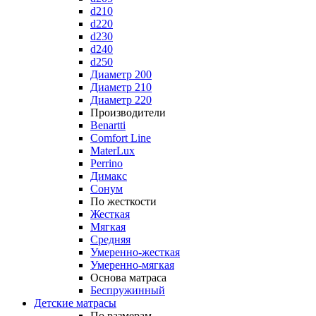
d210
d220
d230
d240
d250
Диаметр 200
Диаметр 210
Диаметр 220
Производители
Benartti
Comfort Line
MaterLux
Perrino
Димакс
Сонум
По жесткости
Жесткая
Мягкая
Средняя
Умеренно-жесткая
Умеренно-мягкая
Основа матраса
Беспружинный
Детские матрасы
По размерам