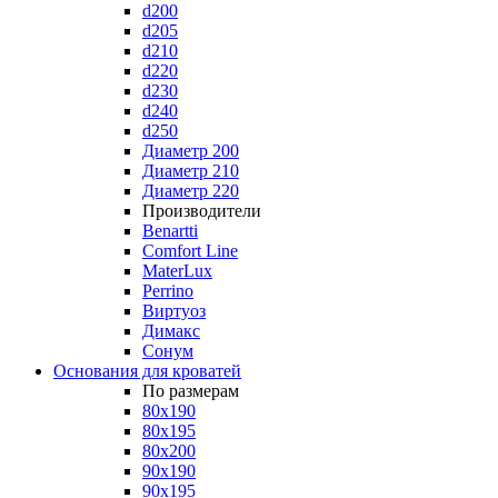
d200
d205
d210
d220
d230
d240
d250
Диаметр 200
Диаметр 210
Диаметр 220
Производители
Benartti
Comfort Line
MaterLux
Perrino
Виртуоз
Димакс
Сонум
Основания для кроватей
По размерам
80x190
80x195
80x200
90x190
90x195